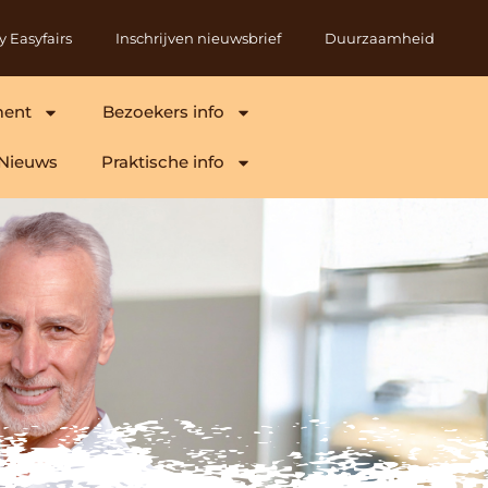
y Easyfairs
Inschrijven nieuwsbrief
Duurzaamheid
ment
Bezoekers info
Nieuws
Praktische info