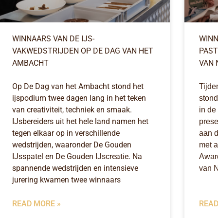
WINNAARS VAN DE IJS-
WINN
VAKWEDSTRIJDEN OP DE DAG VAN HET
PAST
AMBACHT
VAN 
Op De Dag van het Ambacht stond het
Tijde
ijspodium twee dagen lang in het teken
stond
van creativiteit, techniek en smaak.
in de
IJsbereiders uit het hele land namen het
prese
tegen elkaar op in verschillende
aan d
wedstrijden, waaronder De Gouden
met a
IJsspatel en De Gouden IJscreatie. Na
Award
spannende wedstrijden en intensieve
van N
jurering kwamen twee winnaars
READ MORE »
READ