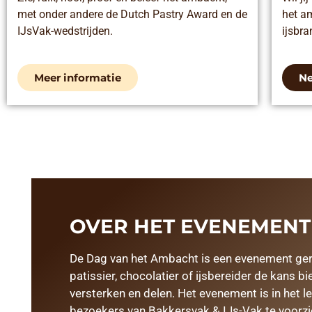
met onder andere de Dutch Pastry Award en de
het a
IJsVak-wedstrijden.
ijsbr
Meer informatie
Ne
OVER HET EVENEMENT
De Dag van het Ambacht is een evenement geric
patissier, chocolatier of ijsbereider de kans 
versterken en delen. Het evenement is in het
bezoekers van Bakkersvak & IJs-Vak te voorzi