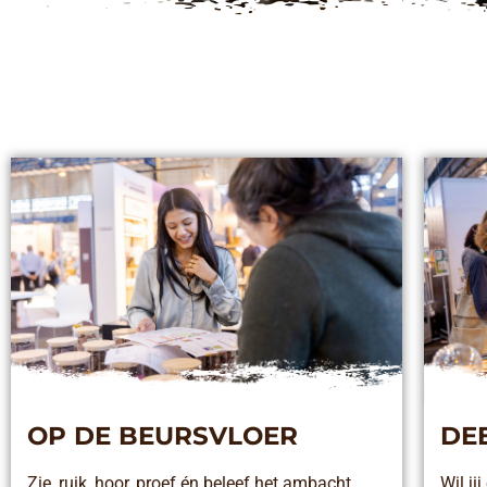
OP DE BEURSVLOER
DE
Zie, ruik, hoor, proef én beleef het ambacht,
Wil j