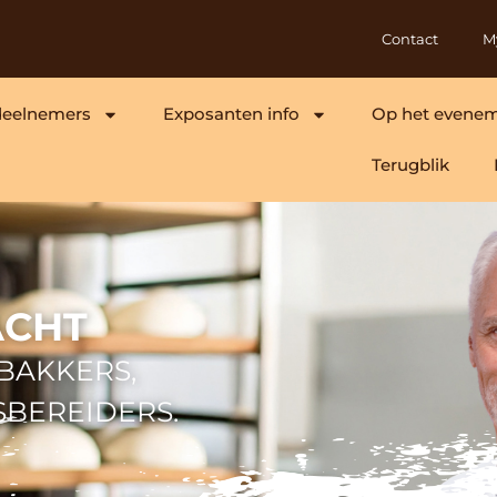
Contact
M
deelnemers
Exposanten info
Op het evene
Terugblik
ACHT
BAKKERS,
JSBEREIDERS.