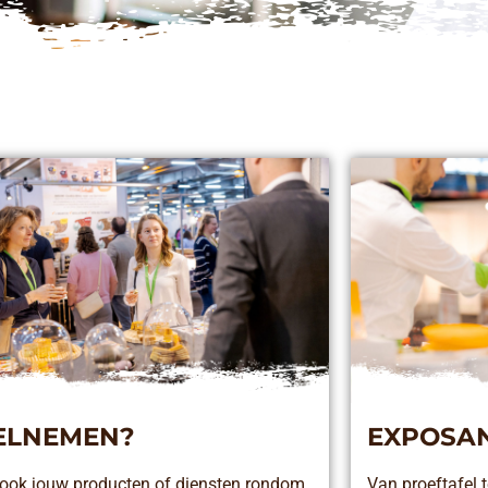
ELNEMEN?
EXPOSA
ij ook jouw producten of diensten rondom
Van proeftafel 