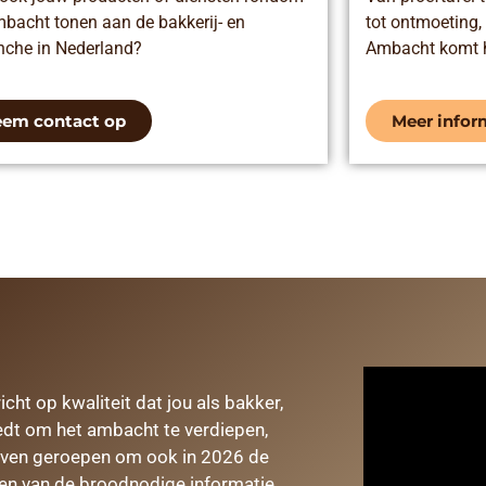
mbacht tonen aan de bakkerij- en
tot ontmoeting,
anche in Nederland?
Ambacht komt he
em contact op
Meer infor
ht op kwaliteit dat jou als bakker,
biedt om het ambacht te verdiepen,
 leven geroepen om ook in 2026 de
en van de broodnodige informatie.