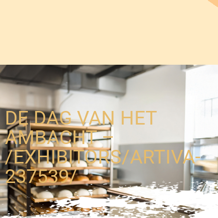
DE DAG VAN HET
AMBACHT –
/EXHIBITORS/ARTIVA-
237539/