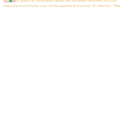
vleugje nostalgie van onze eerste karamel: Euphoria. We
vertellen u graag wat meer over onze rijke en intense karamel
die u bij elke hap van uw creatie verrast met nostalgie.
Euphoria is een symfonie van aroma's voor uw
smaakpapillen, die een onuitwisbaar geluksgevoel
achterlaat.
CONTACTINFORMATIE