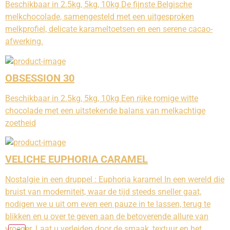
Beschikbaar in 2.5kg, 5kg, 10kg De fijnste Belgische
melkchocolade, samengesteld met een uitgesproken
melkprofiel, delicate karameltoetsen en een serene cacao-
afwerking.
OBSESSION 30
Beschikbaar in 2.5kg, 5kg, 10kg Een rijke romige witte
chocolade met een uitstekende balans van melkachtige
zoetheid
VELICHE EUPHORIA CARAMEL
Nostalgie in een druppel : Euphoria karamel In een wereld die
bruist van moderniteit, waar de tijd steeds sneller gaat,
nodigen we u uit om even een pauze in te lassen, terug te
blikken en u over te geven aan de betoverende allure van
vroeger. Laat u verleiden door de smaak, textuur en het