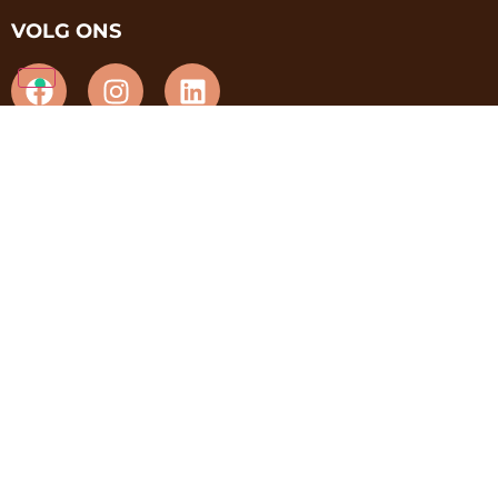
VOLG ONS
© 2026 All rights reserved
Algemene voorwaarden
,
cookie policy
en
privacybeleid