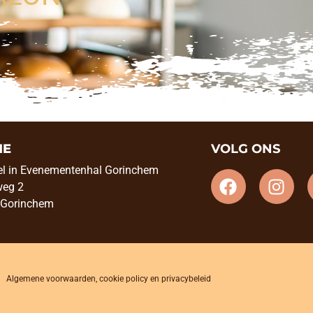
IE
VOLG ONS
el in Evenementenhal Gorinchem
weg 2
 Gorinchem
Algemene voorwaarden
,
cookie policy
en
privacybeleid