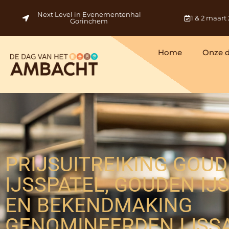
Next Level in Evenementenhal
1 & 2 maart
Gorinchem
Home
Onze 
PRIJSUITREIKING GOU
IJSSPATEL, GOUDEN IJ
EN BEKENDMAKING
GENOMINEERDEN IJSS