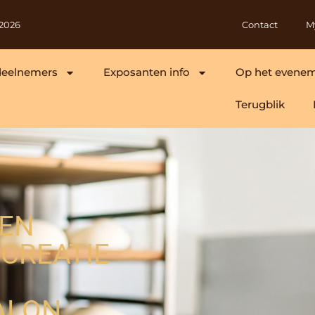
 2026
Contact
M
deelnemers
Exposanten info
Op het evene
Terugblik
DEN
SCREATIE
ALON