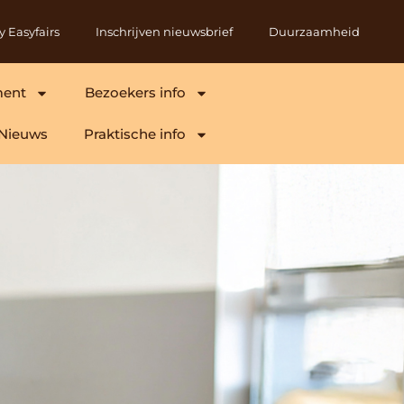
y Easyfairs
Inschrijven nieuwsbrief
Duurzaamheid
ment
Bezoekers info
Nieuws
Praktische info