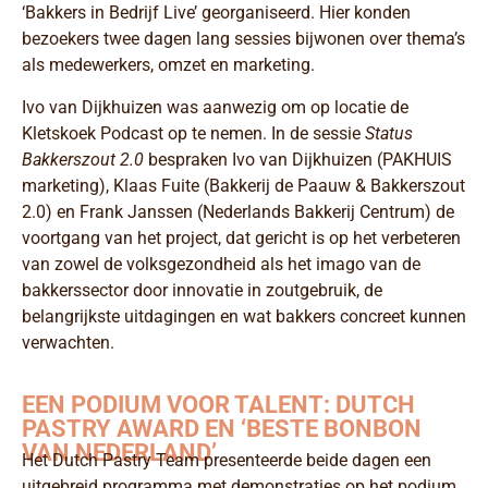
‘Bakkers in Bedrijf Live’ georganiseerd. Hier konden
bezoekers twee dagen lang sessies bijwonen over thema’s
als medewerkers, omzet en marketing.
Ivo van Dijkhuizen was aanwezig om op locatie de
Kletskoek Podcast op te nemen. In de sessie
Status
Bakkerszout 2.0
bespraken Ivo van Dijkhuizen (PAKHUIS
marketing), Klaas Fuite (Bakkerij de Paauw & Bakkerszout
2.0) en Frank Janssen (Nederlands Bakkerij Centrum) de
voortgang van het project, dat gericht is op het verbeteren
van zowel de volksgezondheid als het imago van de
bakkerssector door innovatie in zoutgebruik, de
belangrijkste uitdagingen en wat bakkers concreet kunnen
verwachten.
EEN PODIUM VOOR TALENT: DUTCH
PASTRY AWARD EN ‘BESTE BONBON
VAN NEDERLAND’
Het Dutch Pastry Team presenteerde beide dagen een
uitgebreid programma met demonstraties op het podium