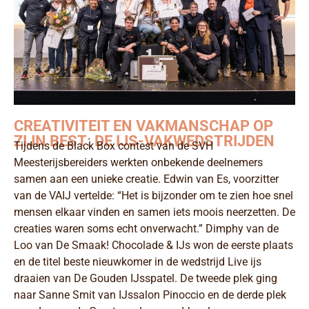
CREATIVITEIT EN VAKMANSCHAP OP
ZIJN BEST: DE IJS-VAKWEDSTRIJDEN
Tijdens de Black Box contest van de SVH
Meesterijsbereiders werkten onbekende deelnemers
samen aan een unieke creatie. Edwin van Es, voorzitter
van de VAIJ vertelde: “Het is bijzonder om te zien hoe snel
mensen elkaar vinden en samen iets moois neerzetten. De
creaties waren soms echt onverwacht.” Dimphy van de
Loo van De Smaak! Chocolade & IJs won de eerste plaats
en de titel beste nieuwkomer in de wedstrijd Live ijs
draaien van De Gouden IJsspatel. De tweede plek ging
naar Sanne Smit van IJssalon Pinoccio en de derde plek