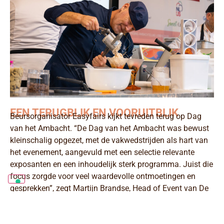
EEN TERUGBLIK EN VOORUITBLIK
Beursorganisator Easyfairs kijkt tevreden terug op Dag
van het Ambacht. “De Dag van het Ambacht was bewust
kleinschalig opgezet, met de vakwedstrijden als hart van
het evenement, aangevuld met een selectie relevante
exposanten en een inhoudelijk sterk programma. Juist die
focus zorgde voor veel waardevolle ontmoetingen en
gesprekken”, zegt Martijn Brandse, Head of Event van De
Dag van het Ambacht.
Bakkersvak en IJs-Vak 2027 belooft op 7, 8 en 9 maart