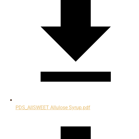
PDS_AllSWEET Allulose Syrup.pdf