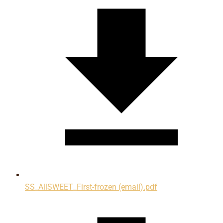
SS_AllSWEET_First-frozen (email).pdf