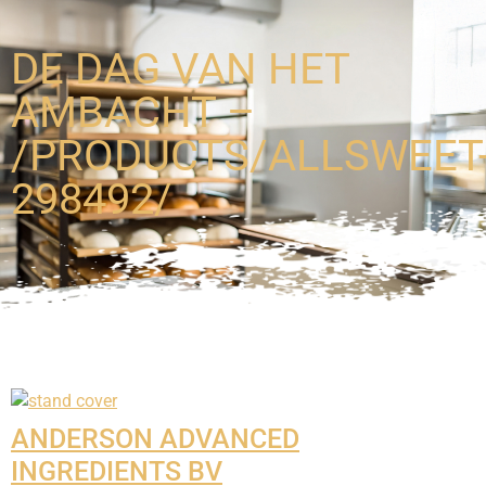
DE DAG VAN HET
AMBACHT –
/PRODUCTS/ALLSWEET
298492/
ANDERSON ADVANCED
INGREDIENTS BV