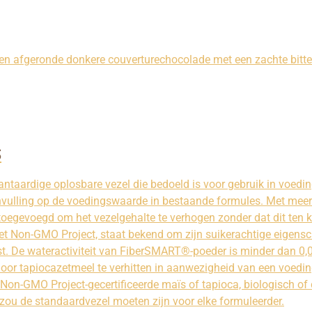
 en afgeronde donkere couverturechocolade met een zachte bitt
S
antaardige oplosbare vezel die bedoeld is voor gebruik in voedi
anvulling op de voedingswaarde in bestaande formules. Met meer
evoegd om het vezelgehalte te verhogen zonder dat dit ten ko
t Non-GMO Project, staat bekend om zijn suikerachtige eigensc
t. De wateractiviteit van FiberSMART®-poeder is minder dan 0,
door tapiocazetmeel te verhitten in aanwezigheid van een voedi
Non-GMO Project-gecertificeerde maïs of tapioca, biologisch o
ou de standaardvezel moeten zijn voor elke formuleerder.