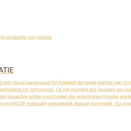
nte productie van taartjes
ATIE
met elkaar aangegaan! Dit betekent dat beide partijen een com
ertificering tot zelfcontrole. Op het moment dat Houwers een ins
deze inspecties acties voortvloeien die ondernomen moeten word
er uw HACCP-registratie gemakkelijk digitaal inzichtelijk. Via 