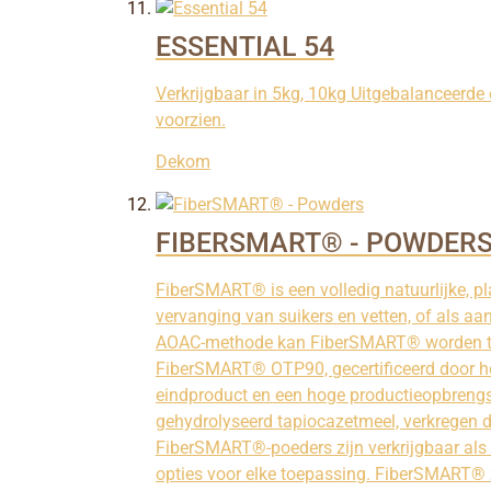
ESSENTIAL 54
Verkrijgbaar in 5kg, 10kg Uitgebalanceerde
voorzien.
Dekom
FIBERSMART® - POWDER
FiberSMART® is een volledig natuurlijke, pl
vervanging van suikers en vetten, of als a
AOAC-methode kan FiberSMART® worden toeg
FiberSMART® OTP90, gecertificeerd door he
eindproduct en een hoge productieopbrengs
gehydrolyseerd tapiocazetmeel, verkregen 
FiberSMART®-poeders zijn verkrijgbaar als 
opties voor elke toepassing. FiberSMART® z