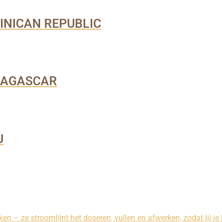
INICAN REPUBLIC
DAGASCAR
U
n – ze stroomlijnt het doseren, vullen en afwerken, zodat jij je 